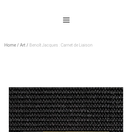
Home
/
Art
/
Benoît Jacques : Carnet de Liaison