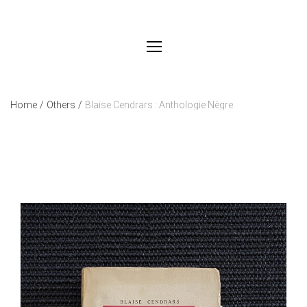
Home
/
Others
/
Blaise Cendrars : Anthologie Nègre