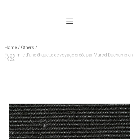
Home
/
Others
/
Fac simile d’une étiquette de voyage créée par Marcel Duchamp en
1922