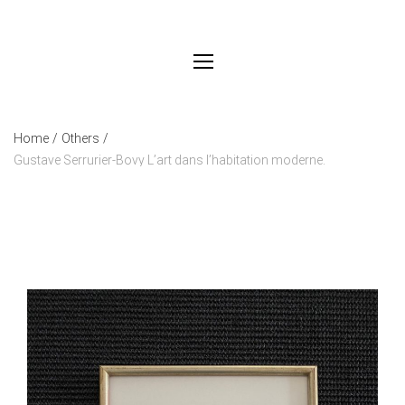
Home
/
Others
/
Gustave Serrurier-Bovy L’art dans l’habitation moderne.