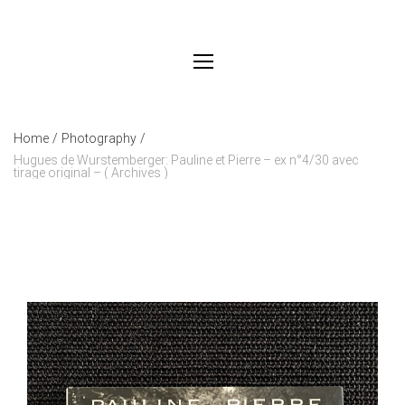
Home
/
Photography
/
Hugues de Wurstemberger: Pauline et Pierre – ex n°4/30 avec
tirage original – ( Archives )