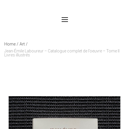
Home
/
Art
/
Jean-Émile Laboureur – Catalogue complet de l’oeuvre – Tome II
Livres illustrés