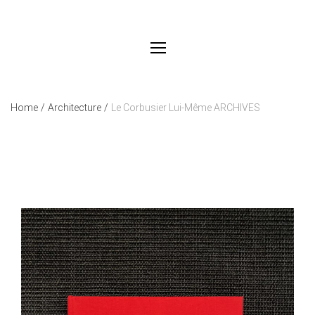
Home
/
Architecture
/
Le Corbusier Lui-Même ARCHIVES