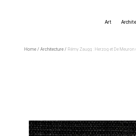
Art
Archit
Home
/
Architecture
/
Rémy Zaugg : Herzog et De Meuron