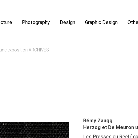
ecture
Photography
Design
Graphic Design
Othe
 une exposition ARCHIVES
Rémy Zaugg
Herzog et De Meuron u
Les Presses du Réel ( col