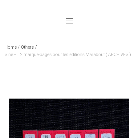
Home
/
Others
/
Siné – 12 marque-pages pour les éditions Marabout ( ARCHIVES )