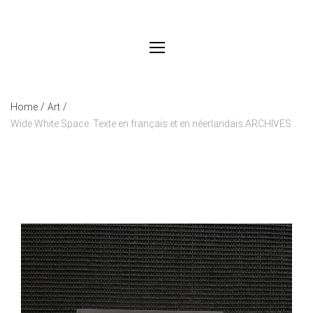
Home
/
Art
/
Wide White Space. Texte en français et en néerlandais ARCHIVES