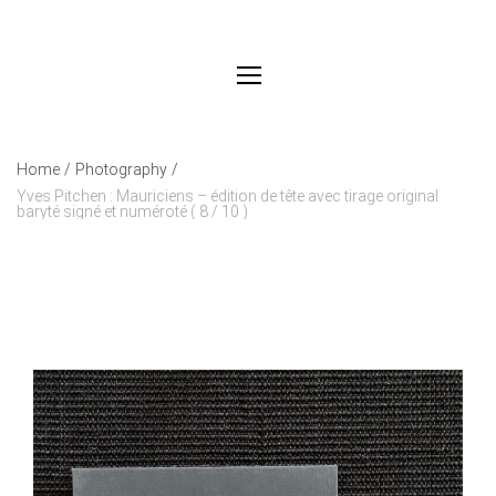
Home
/
Photography
/
Yves Pitchen : Mauriciens – édition de tête avec tirage original
baryté signé et numéroté ( 8 / 10 )